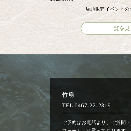
店頭販売イベントの
2024/02/14
新春落語会開催のお
一覧を見
2024/01/15
石川県の日本酒入荷
2024/01/13
店頭販売イベントの
2024/01/10
【事前予約制】クリ
2023/12/15
竹扇
【持ち帰り用】年越
2023/12/07
TEL
0467-22-2319
価格改定のお知らせ
2023/11/25
ご予約はお電話より、ご質問・
フォームより承っております。