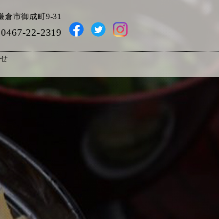
県鎌倉市御成町9-31
0467-22-2319
せ