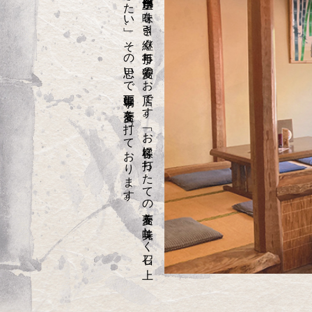
。
昭和十三年に
創業し
た
竹扇は
、
先代三代目と
四代目当主が
味を
引き
継ぐ
手打ち
蕎麦の
お
店で
す
。
「お
客様に
打ち
た
て
の
蕎麦を
美味し
く
召し
上
が
っ
て
い
た
だ
き
た
い
」、
そ
の
思い
で
毎朝丁寧に
蕎麦を
打っ
て
お
り
ま
す