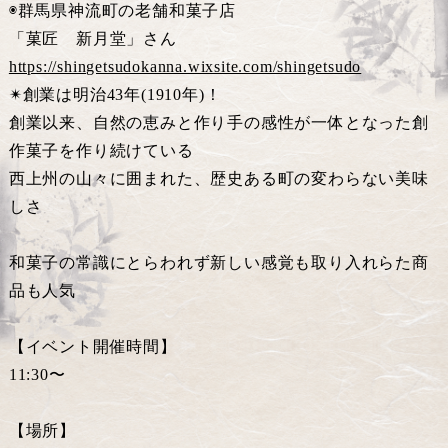
◉群馬県神流町の老舗和菓子店
「菓匠 新月堂」さん
https://shingetsudokanna.wixsite.com/shingetsudo
✴︎創業は明治43年(1910年)！
創業以来、自然の恵みと作り手の感性が一体となった創
作菓子を作り続けている
西上州の山々に囲まれた、歴史ある町の変わらない美味
しさ
和菓子の常識にとらわれず新しい感覚も取り入れらた商
品も人気
【イベント開催時間】
11:30〜
【場所】