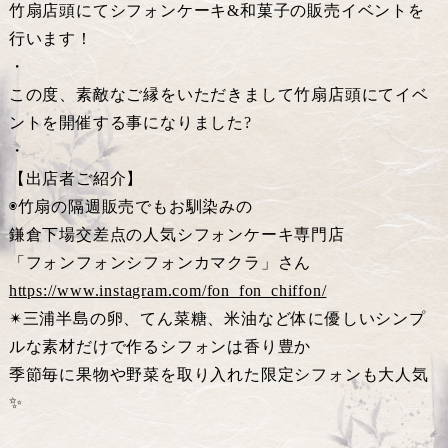
竹扇店頭にてシフォンケーキ&和菓子の販売イベントを
行います！
・
この度、素敵なご縁をいただきまして竹扇店頭にてイベ
ントを開催する事になりました?
・
【出店者ご紹介】
◉竹扇の隔週販売でもお馴染みの
鎌倉下場交差点の人気シフォンケーキ専門店
「フォンフォンシフォンカマクラ」さん
https://www.instagram.com/fon_fon_chiffon/
✴︎三浦半島の卵、てん菜糖、米油など体に優しいシンプ
ルな素材だけで作るシフォンは香り豊か
季節毎に果物や野菜を取り入れた限定シフォンも大人気
✨