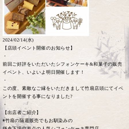
2024/02/14(水)
【店頭イベント開催のお知らせ】
・
前回ご好評をいただいたシフォンケーキ&和菓子の販売
イベント、いよいよ明日開催します！
・
この度、素敵なご縁をいただきまして竹扇店頭にてイベ
ントを開催する事になりました?
・
【出店者ご紹介】
◉竹扇の隔週販売でもお馴染みの
鎌倉下場交差点の人気シフォンケーキ専門店