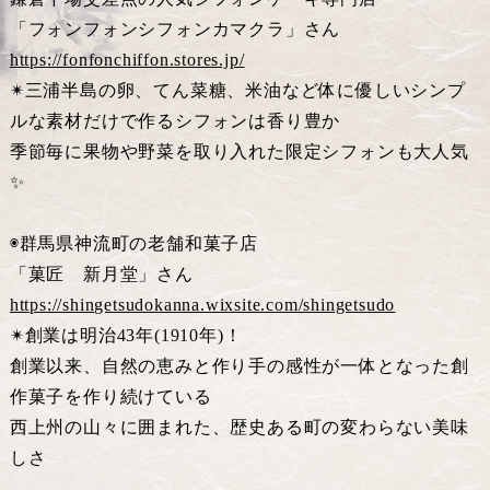
「フォンフォンシフォンカマクラ」さん
https://fonfonchiffon.stores.jp/
✴︎三浦半島の卵、てん菜糖、米油など体に優しいシンプ
ルな素材だけで作るシフォンは香り豊か
季節毎に果物や野菜を取り入れた限定シフォンも大人気
✨
◉群馬県神流町の老舗和菓子店
「菓匠 新月堂」さん
https://shingetsudokanna.wixsite.com/shingetsudo
✴︎創業は明治43年(1910年)！
創業以来、自然の恵みと作り手の感性が一体となった創
作菓子を作り続けている
西上州の山々に囲まれた、歴史ある町の変わらない美味
しさ