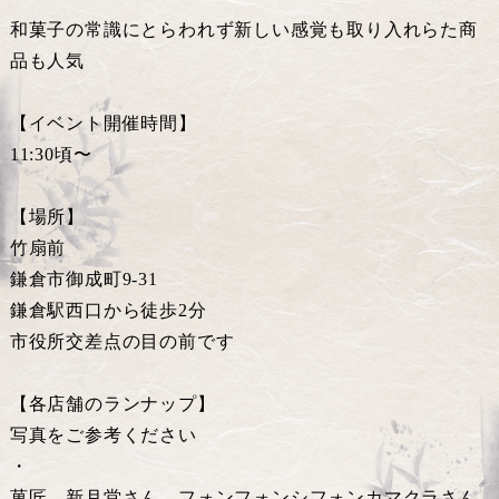
和菓子の常識にとらわれず新しい感覚も取り入れらた商
品も人気
【イベント開催時間】
11:30頃〜
【場所】
竹扇前
鎌倉市御成町9-31
鎌倉駅西口から徒歩2分
市役所交差点の目の前です
【各店舗のランナップ】
写真をご参考ください
・
菓匠 新月堂さん、フォンフォンシフォンカマクラさん