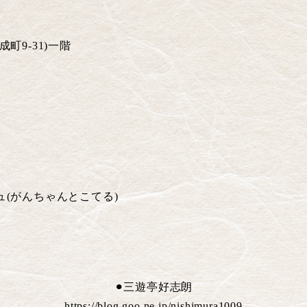
成町
9-31)
一階
ュ
(
がんちゃんとこてる
)
⚫︎三遊亭好志朗
https://blog.goo.ne.jp/nishimura1009