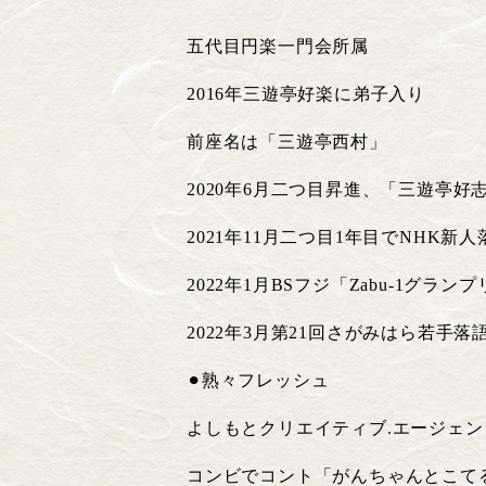
五代目円楽一門会所属
2016
年三遊亭好楽に弟子入り
前座名は「三遊亭西村」
2020
年
6
月二つ目昇進、「三遊亭好
2021
年
11
月二つ目
1
年目で
NHK
新人
2022
年
1
月
BS
フジ「
Zabu-1
グランプ
2022
年
3
月第
21
回さがみはら若手落
⚫︎熟々フレッシュ
よしもとクリエイティブ
.
エージェン
コンビでコント「がんちゃんとこて