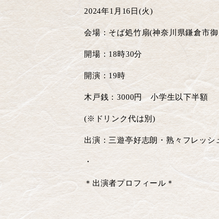
2024
年
1
月
16
日
(
火
)
会場：そば処竹扇
(
神奈川県鎌倉市御
開場：
18
時
30
分
開演：
19
時
木戸銭：
3000
円 小学生以下半額
(
※
ドリンク代は別
)
出演：三遊亭好志朗・熟々フレッシ
・
＊出演者プロフィール＊