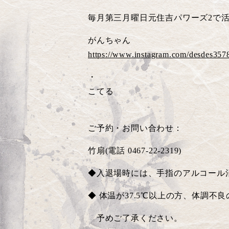
毎月第三月曜日元住吉パワーズ
2
で
がんちゃん
https://www.instagram.com/desdes357
・
こてる
ご予約・お問い合わせ：
竹扇
(
電話
0467-22-2319)
◆入退場時には、手指のアルコール
◆
体温が
37.5℃
以上の方、体調不良
予めご了承ください。