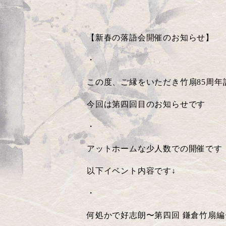
【新春の落語会開催のお知らせ】
・
この度、ご縁をいただき竹扇
85
周年
今回は第四回目のお知らせです
・
アットホームな少人数での開催です
以下イベント内容です
↓
・
何処かで好志朗〜第四回
鎌倉竹扇編