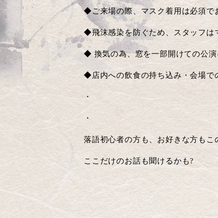
◆ご来場の際、マスク着用は必須て
◆飛沫感染を防ぐため、スタッフは
◆
換気の為、窓を一部開けての公演
◆店内への飲食の持ち込み・会場での
・
・
落語初心者の方も、お好きな方もこ
ここだけのお話も聞けるかも
?