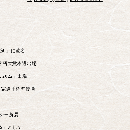
志朗」に改名
落語大賞本選出場
リ
2022
」出場
語家選手権準優勝
シー所属
る」として